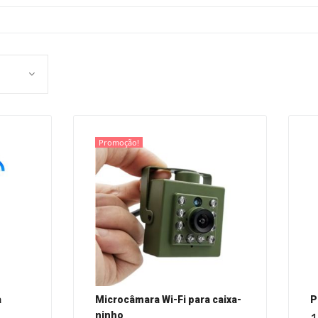
Promoção!
a
Microcâmara Wi-Fi para caixa-
P
ninho