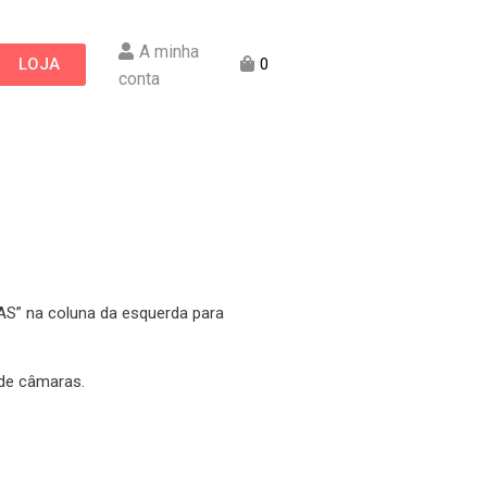
A minha
LOJA
0
conta
AS” na coluna da esquerda para
de câmaras.