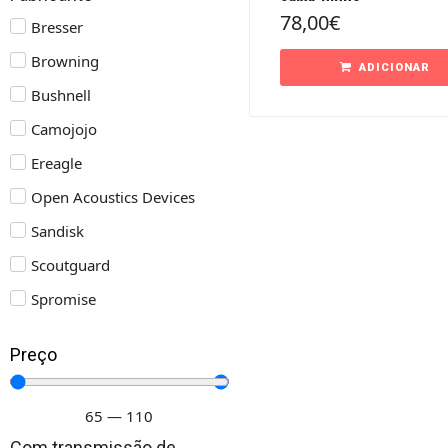
78,00
€
Bresser
Browning
ADICIONAR
Bushnell
Camojojo
Ereagle
Open Acoustics Devices
Sandisk
Scoutguard
Spromise
Preço
65
—
110
Com transmissão de