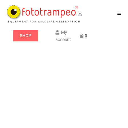
My
SHOP
0
account