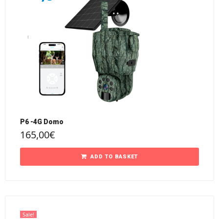
P6 -4G Domo
165,00
€
ADD TO BASKET
Sale!