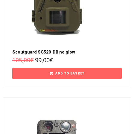
Scoutguard SG520-DB no glow
105,00
€
99,00
€
ADD TO BASKET