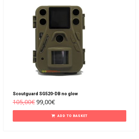
Scoutguard SG520-DB no glow
105,00
€
99,00
€
ADD TO BASKET