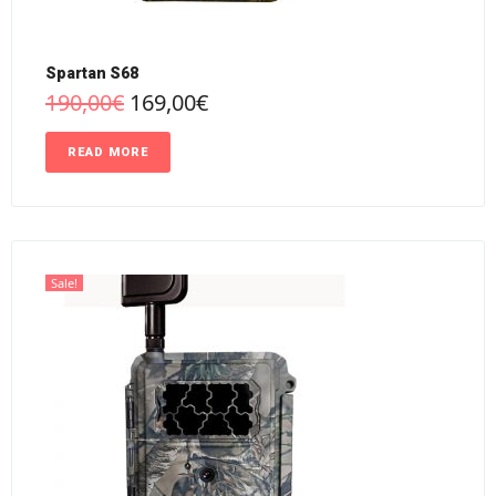
Spartan S68
190,00
€
169,00
€
READ MORE
Sale!