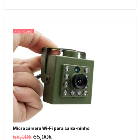
Promoção!
Microcâmara Wi-Fi para caixa-ninho
68,00
€
65,00
€