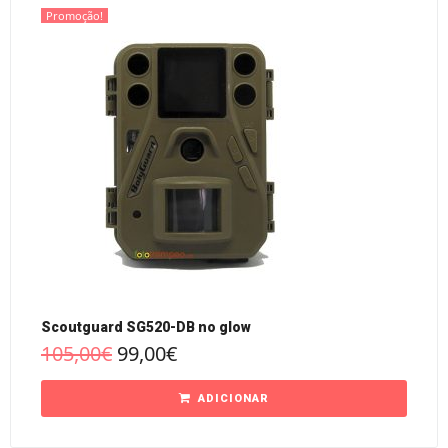
Promoção!
Scoutguard SG520-DB no glow
105,00
€
99,00
€
ADICIONAR