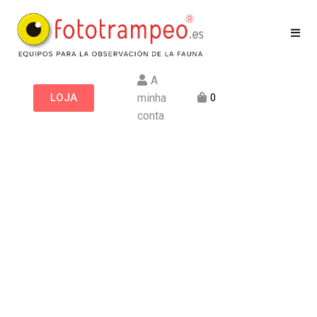
A
LOJA
minha
0
conta