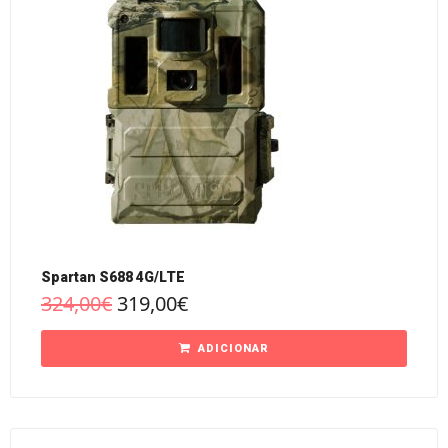
Spartan S688 4G/LTE
324,00
€
319,00
€
ADICIONAR