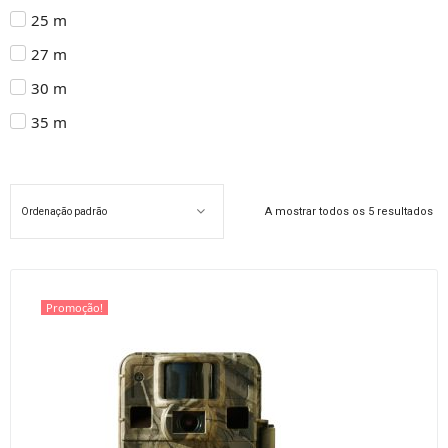
25 m
27 m
30 m
35 m
A mostrar todos os 5 resultados
Promoção!