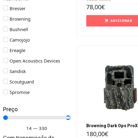
78,00
€
Bresser
Browning
ADICIONAR
Bushnell
Camojojo
Ereagle
Open Acoustics Devices
Sandisk
Scoutguard
Spromise
Preço
Browning Dark Ops ProX
14
—
330
180,00
€
Com transmissão de