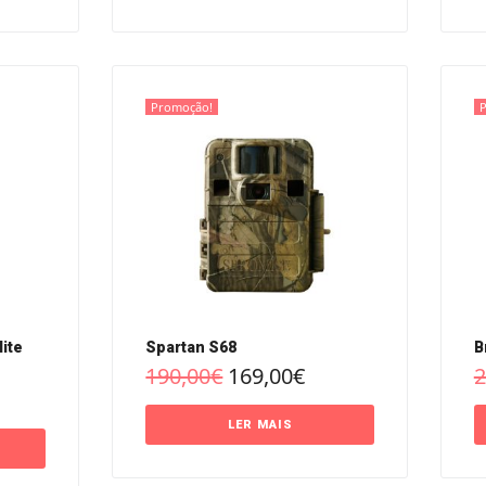
Promoção!
ite
Spartan S68
B
190,00
€
169,00
€
2
LER MAIS