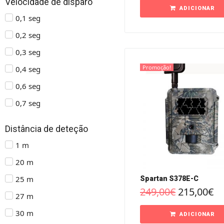
Velocidade de disparo
ADICIONAR
0,1 seg
0,2 seg
0,3 seg
Promoção!
0,4 seg
0,6 seg
0,7 seg
Distância de deteção
1 m
20 m
25 m
Spartan S378E-C
249,00
€
215,00
€
27 m
30 m
ADICIONAR