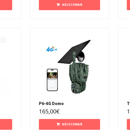
ADICIONAR
P6-4G Domo
T
165,00
€
1
ADICIONAR