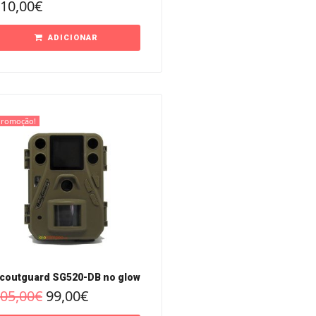
10,00
€
ADICIONAR
Promoção!
coutguard SG520-DB no glow
05,00
€
99,00
€