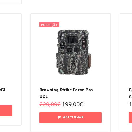
Promoção!
DCL
Browning Strike Force Pro
G
DCL
A
220,00
€
199,00
€
1
ADICIONAR