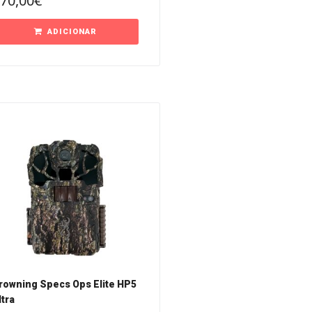
70,00
€
ADICIONAR
rowning Specs Ops Elite HP5
ltra