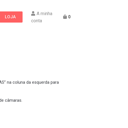
A minha
LOJA
0
conta
AS” na coluna da esquerda para
de câmaras.