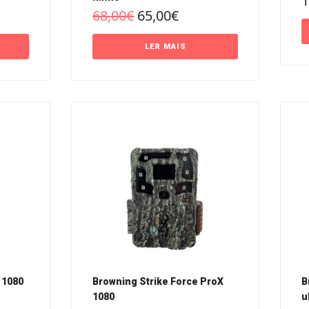
1
68,00
€
65,00
€
LER MAIS
 1080
Browning Strike Force ProX
B
1080
u