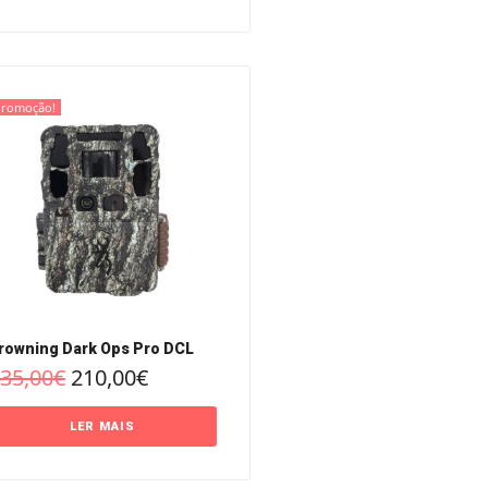
Promoção!
rowning Dark Ops Pro DCL
35,00
€
210,00
€
LER MAIS