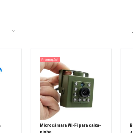
Promoção!
a
Microcâmara Wi-Fi para caixa-
B
ninho