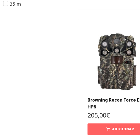
35 m
Browning Recon Force El
HP5
205,00
€
ADICIONAR