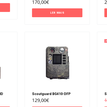
170,00
€
2
LER MAIS
HD
Scoutguard BG410-DFP
S
129,00
€
1