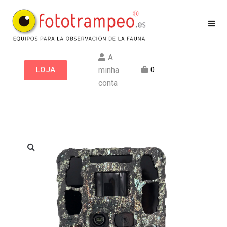
A
LOJA
minha
0
conta