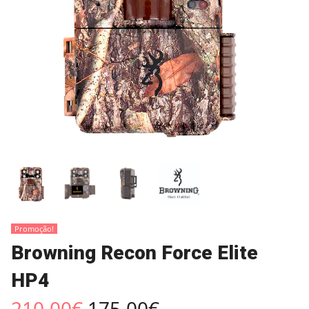
Promoção!
Browning Recon Force Elite
HP4
210,00
€
175,00
€