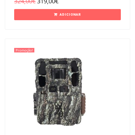
324,00
€
319,00
€
ADICIONAR
Promoção!