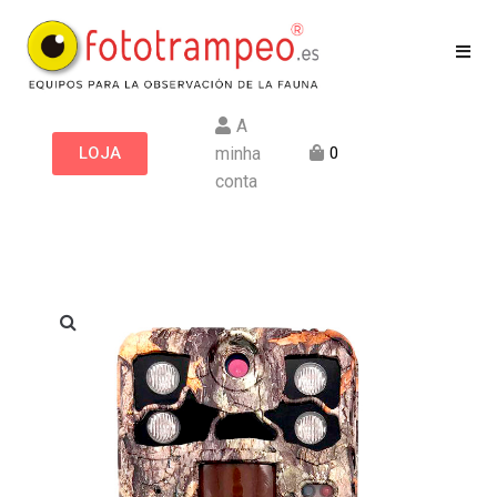
A
LOJA
minha
0
conta