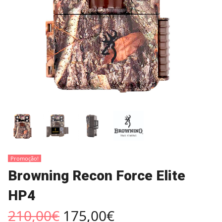
Promoção!
Browning Recon Force Elite
HP4
210,00
€
175,00
€