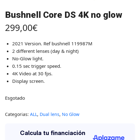
Bushnell Core DS 4K no glow
299,00
€
2021 Version. Ref bushnell 119987M
2 different lenses (day & night)
No-Glow light.
0.15 sec trigger speed.
4K Video at 30 fps.
Display screen.
Esgotado
Categorias:
ALL
,
Dual lens
,
No Glow