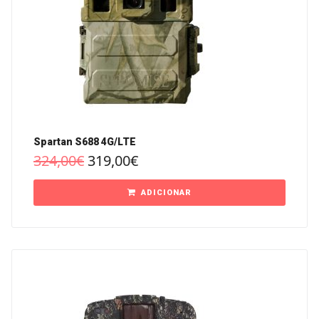
Spartan S688 4G/LTE
324,00
€
319,00
€
ADICIONAR