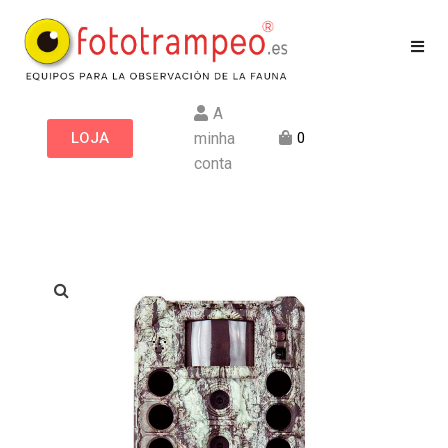
A
LOJA
minha
0
conta