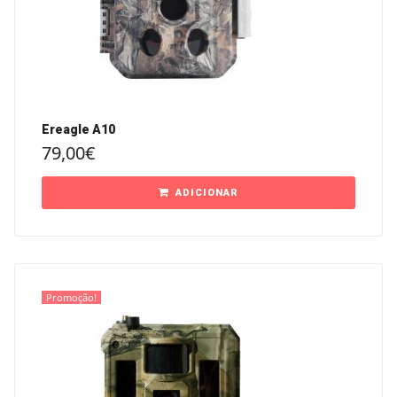
Ereagle A10
79,00
€
ADICIONAR
Promoção!