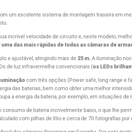
om um excelente sistema de montagem traseira em metal
to.
a incrível velocidade de circuito e, neste modelo, mel
 uma das mais rápidas de todas as câmaras de arma
lo e ajustável, atingindo mais de
25 m.
A iluminação noct
EDs de luz infravermelha convencionais (
os LEDs brilha
iluminação
com três opções (Power safe, long range e f
ergia das baterias, bem como obter uma melhor intensid
pa a energia da bateria, por exemplo, em situações de 
 consumo de bateria incrivelmente baixo, o que lhe per
alculado com pilhas de lítio e cerca de 70 fotografias por d
icial das câmaras Browning em Espanha. Por este moti