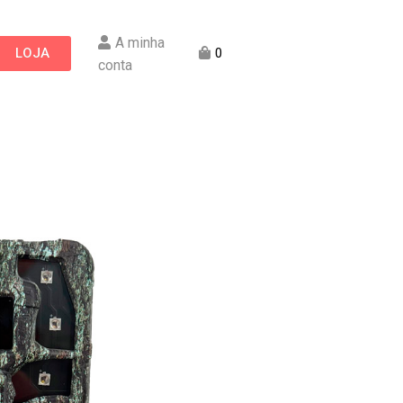
A minha
LOJA
0
conta