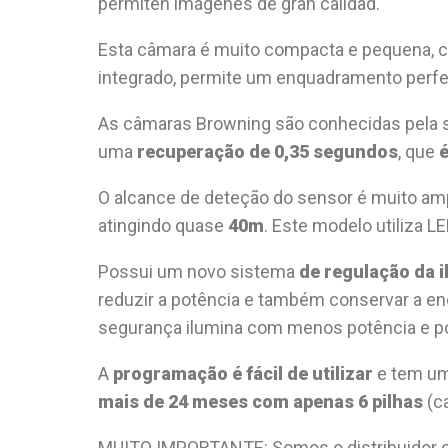
permiten imágenes de gran calidad.
Esta câmara é muito compacta e pequena, c
integrado, permite um enquadramento perfei
As câmaras Browning são conhecidas pela su
uma
recuperação de 0,35 segundos
, que
é
O alcance de deteção do sensor é muito amp
atingindo quase
40m
. Este modelo utiliza L
Possui um novo sistema
de regulação da 
reduzir a potência e também conservar a en
segurança ilumina com menos potência e pou
A
programação é fácil de utilizar
e tem um
mais de 24 meses com apenas 6 pilhas
(c
MUITO IMPORTANTE: Somos o distribuidor of