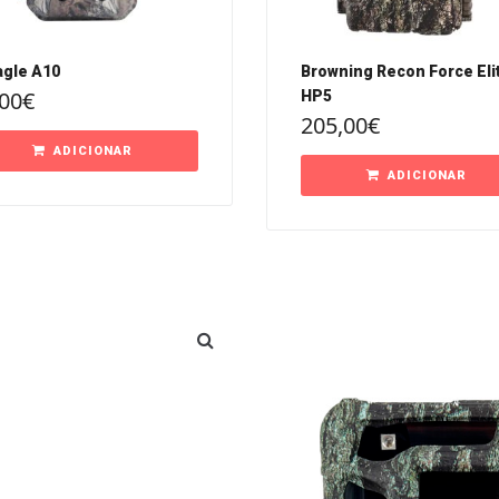
agle A10
Browning Recon Force Eli
00
€
HP5
205,00
€
ADICIONAR
ADICIONAR