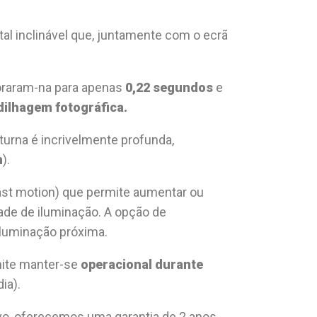
 inclinável que, juntamente com o ecrã
horaram-na para apenas
0,22 segundos
e
dilhagem fotográfica.
urna é incrivelmente profunda,
m
).
ast motion) que permite aumentar ou
ade de iluminação. A opção de
iluminação próxima.
mite manter-se
operacional durante
ia).
vo, oferecemos uma garantia de 2 anos