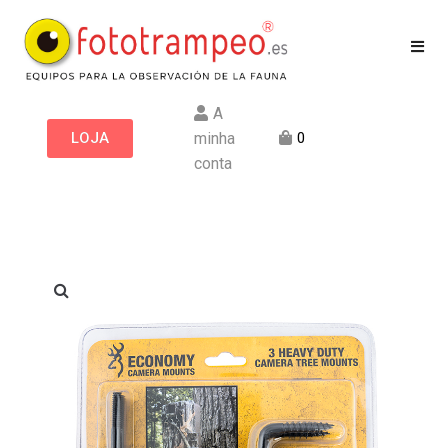
A
LOJA
minha
0
conta