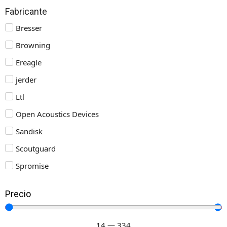
Fabricante
Bresser
Browning
Ereagle
jerder
Ltl
Open Acoustics Devices
Sandisk
Scoutguard
Spromise
Precio
14
—
334