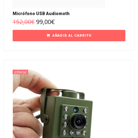
Micrófono USB Audiomoth
152,00
€
99,00
€
AÑADIR AL CARRITO
¡Oferta!