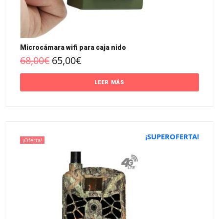
Microcámara wifi para caja nido
68,00
€
65,00
€
LEER MÁS
¡SUPEROFERTA!
¡Oferta!