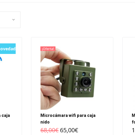
novedad
¡Oferta!
 caja
Microcámara wifi para caja
M
nido
f
68,00
€
65,00
€
1