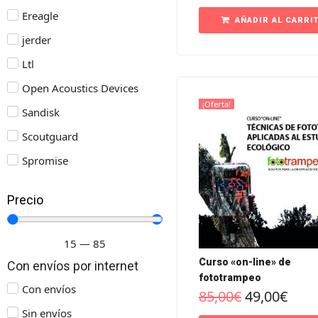
Ereagle
AÑADIR AL CARRI
jerder
Ltl
Open Acoustics Devices
¡Oferta!
Sandisk
Scoutguard
Spromise
Precio
15
—
85
Curso «on-line» de
Con envíos por internet
fototrampeo
Con envíos
85,00
€
49,00
€
Sin envíos