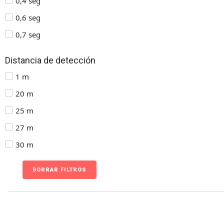
0,4 seg
0,6 seg
0,7 seg
Distancia de detección
1 m
20 m
25 m
27 m
30 m
BORRAR FILTROS