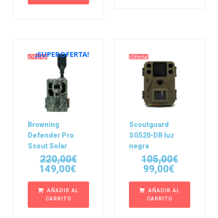
¡SUPEROFERTA!
¡Oferta!
¡Oferta!
Browning
Scoutguard
Defender Pro
SG520-DB luz
Scout Solar
negra
220,00
€
105,00
€
149,00
€
99,00
€
AÑADIR AL
AÑADIR AL
CARRITO
CARRITO