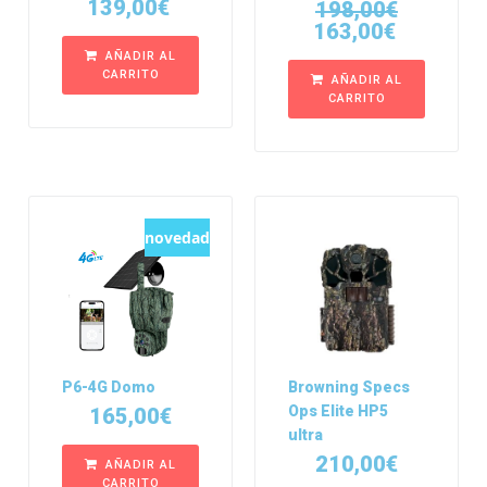
139,00
€
198,00
€
163,00
€
AÑADIR AL
CARRITO
AÑADIR AL
CARRITO
novedad
P6-4G Domo
Browning Specs
Ops Elite HP5
165,00
€
ultra
210,00
€
AÑADIR AL
CARRITO