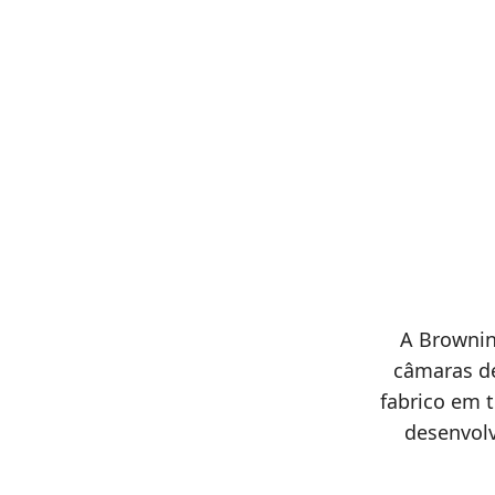
A Brownin
câmaras d
fabrico em t
desenvolv