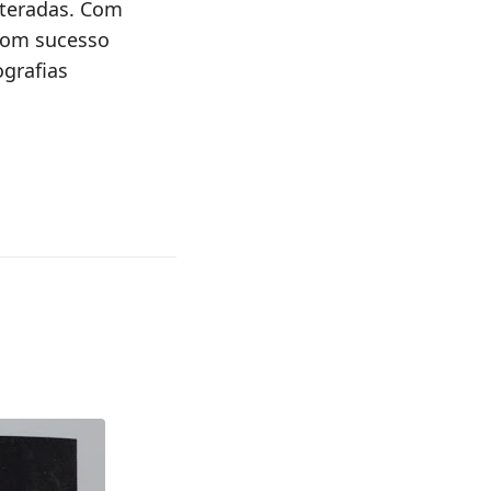
lteradas. Com
com sucesso
ografias