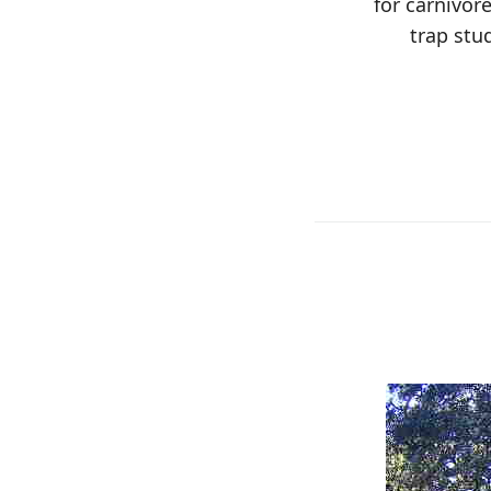
for carnivor
trap stud