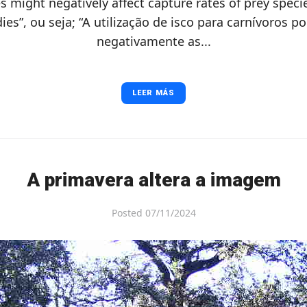
es might negatively affect capture rates of prey speci
ies”, ou seja; “A utilização de isco para carnívoros p
negativamente as...
LEER MÁS
A primavera altera a imagem
Posted
07/11/2024