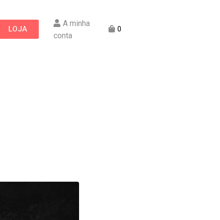
A minha
LOJA
0
conta