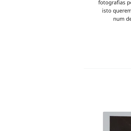
fotografias 
isto quere
num det