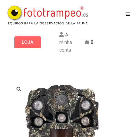
A
LOJA
minha
0
conta