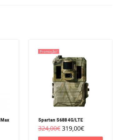
Promoção!
 Max
Spartan S688 4G/LTE
324,00
€
319,00
€