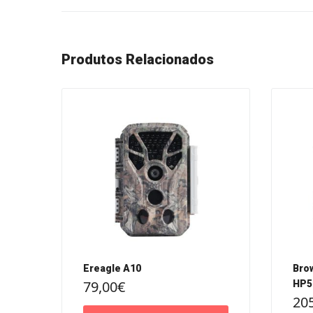
Produtos Relacionados
Ereagle A10
Brow
79,00
€
HP5
20