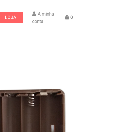
A minha
LOJA
0
conta