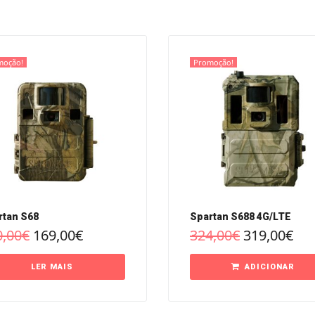
moção!
Promoção!
rtan S68
Spartan S688 4G/LTE
0,00
€
169,00
€
324,00
€
319,00
€
LER MAIS
ADICIONAR