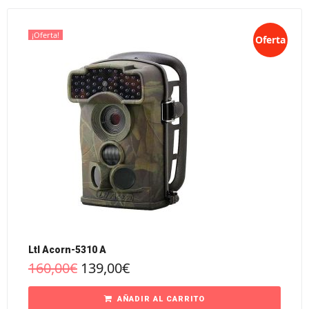
¡Oferta!
Oferta
Ltl Acorn-5310 A
160,00
€
139,00
€
AÑADIR AL CARRITO