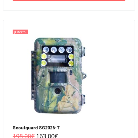
¡Oferta!
Scoutguard SG2026-T
198,00
€
163,00
€