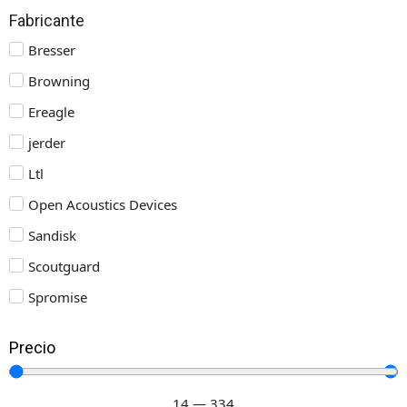
Fabricante
Bresser
Browning
Ereagle
jerder
Ltl
Open Acoustics Devices
Sandisk
Scoutguard
Spromise
Precio
14
—
334