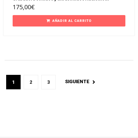
175,00
€
AÑADIR AL CARRITO
SIGUIENTE
1
2
3