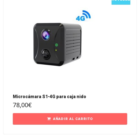
Microcámara S1-4G para caja nido
78,00
€
AÑADIR AL CARRITO